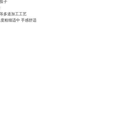
筷子
漆
割等多道加工工艺
长度粗细适中 手感舒适