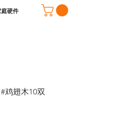
家庭硬件
#鸡翅木10双