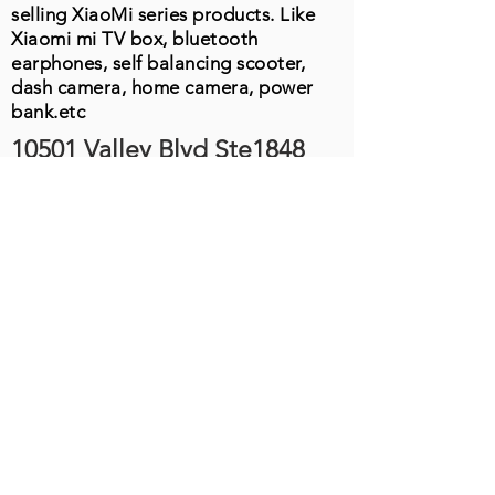
selling XiaoMi series products. Like
Xiaomi mi TV box, bluetooth
earphones, self balancing scooter,
dash camera, home camera, power
bank.etc
10501 Valley Blvd Ste1848
El Monte, CA 91731
周一至周五
9:00-19:00
电话：626-202-3370