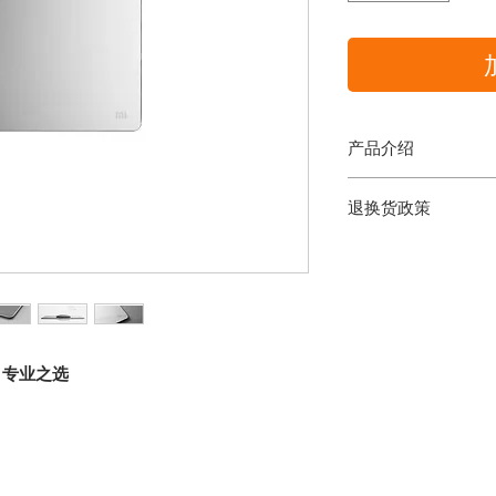
产品介绍
小米首款金属鼠标垫
退换货政策
损，耐久性强等特点
高光倒角，5道工艺
凡需要退还及更换的
光滑细腻的表面为垫
做下一步处理。联系
顺畅移动和精确定位。冲
请求将被视为自动放
艺，保证质感的同时
之内持原始收据，并
严格测试 追求极致
出申请。退款不含有
经过中性连续盐雾实
寄费用。若产品包装
/ 专业之选
格测试，确保鼠标垫
费；产品已经使用，客
秀特性。
有人为的损坏，公司
底部贴合硅胶，稳如
品，需在七天之内持
贴合硅胶经过3kg重
原包装内，提出申请
使鼠标垫更具防滑性
更换的产品后，将联
纤薄时尚3mm厚度