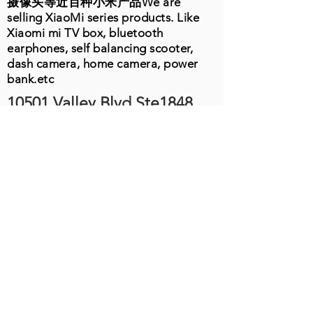
摄像头等近百种小米产品We are
selling XiaoMi series products. Like
Xiaomi mi TV box, bluetooth
earphones, self balancing scooter,
dash camera, home camera, power
bank.etc
10501 Valley Blvd Ste1848
El Monte, CA 91731
周一至周五
9:00-19:00
电话：626-202-3370