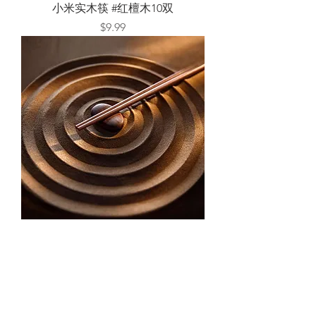
小米实木筷 #红檀木10双
Price
$9.99
小米实木筷 #黄檀木10双
Price
$9.99
Load More