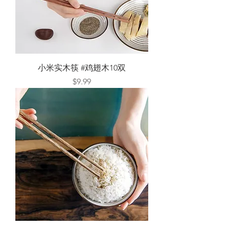
小米实木筷 #鸡翅木10双
Price
$9.99