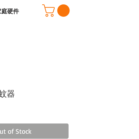
家庭硬件
蚊器
ut of Stock