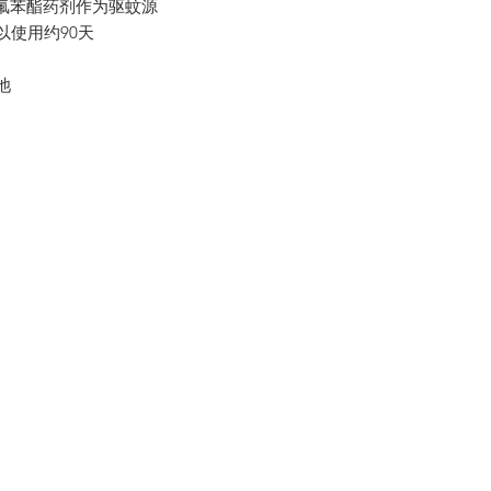
氟苯酯药剂作为驱蚊源
以使用约90天
池