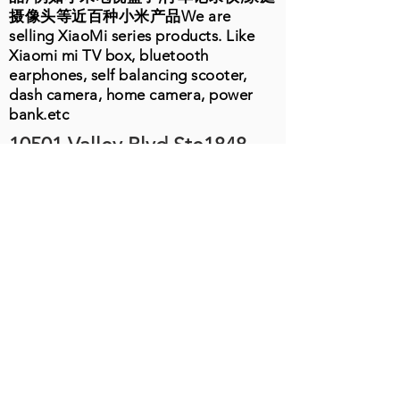
摄像头等近百种小米产品We are
selling XiaoMi series products. Like
Xiaomi mi TV box, bluetooth
earphones, self balancing scooter,
dash camera, home camera, power
bank.etc
10501 Valley Blvd Ste1848
El Monte, CA 91731
周一至周五
9:00-19:00
电话：626-202-3370