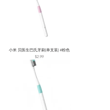
小米 贝医生巴氏牙刷(单支装) #粉色
Price
$2.99