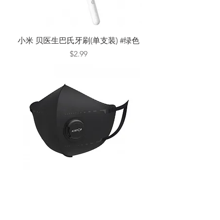
小米 贝医生巴氏牙刷(单支装) #绿色
Price
$2.99
小米AirPOP便携防雾霾口罩2片装 #
黑色